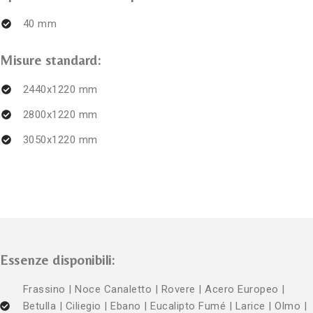
40 mm
Misure standard:
2440x1220 mm
2800x1220 mm
3050x1220 mm
Essenze disponibili:
Frassino | Noce Canaletto | Rovere | Acero Europeo |
Betulla | Ciliegio | Ebano | Eucalipto Fumé | Larice | Olmo |