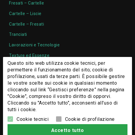
Fresati – Cartelle
Cartelle – Liscie
Cartelle – Fresati
Tranciati
Lavorazioni e Tecnologie
Texture ed Essenze
Questo sito web utilizza cookie tecnici, per
Chi Siamo
permettere il funzionamento del sito; cookie di
profilazione, usati da terze parti. È possibile gestire
Contatti
le vostre scelte sui cookie in qualsiasi momento
cliccando sul link “Gestisci preferenze” nella pagina
"Cookie", compreso il vostro diritto di opporvi.
Cliccando su "Accetto tutto", acconsenti all'uso di
tutti i cookie.
Cookie tecnici
Cookie di profilazione
Accetto tutto
© 2026 - Nomi e immagini di sistemi e prodotti che appaiono