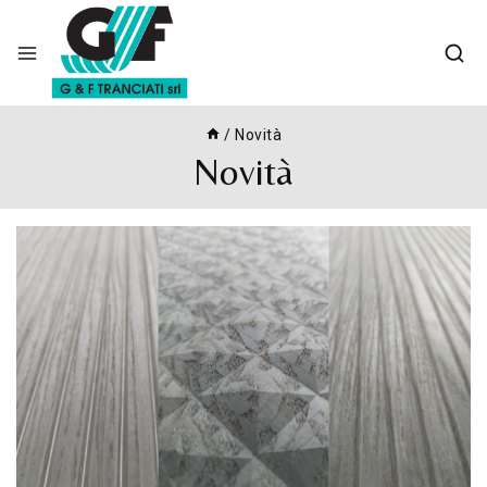
Skip
to
content
/
Novità
Novità