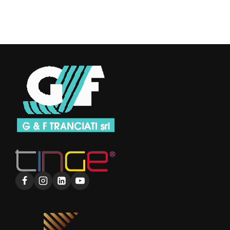
RIFT
–
DIAMANTE
–
PEAK