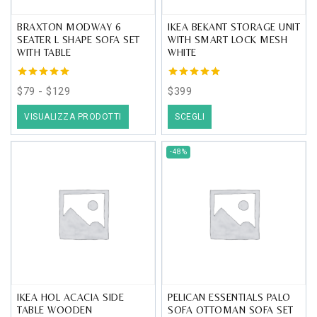
BRAXTON MODWAY 6
IKEA BEKANT STORAGE UNIT
SEATER L SHAPE SOFA SET
WITH SMART LOCK MESH
WITH TABLE
WHITE
5.00
5.00
Fascia
$
79
-
$
129
$
399
out of 5
out of 5
di
Questo
VISUALIZZA PRODOTTI
SCEGLI
prezzo:
prodotto
da
ha
Product
$79
-48%
più
on
a
varianti.
sale
$129
Le
opzioni
possono
essere
scelte
nella
IKEA HOL ACACIA SIDE
PELICAN ESSENTIALS PALO
pagina
TABLE WOODEN
SOFA OTTOMAN SOFA SET
del