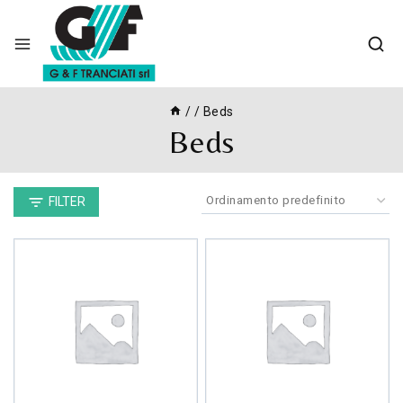
Skip
to
content
/
/
Beds
Beds
FILTER