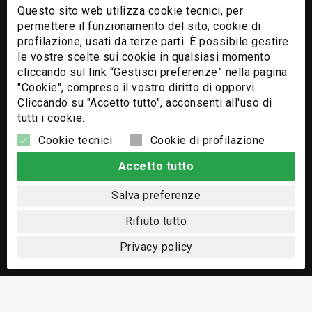
Questo sito web utilizza cookie tecnici, per
Chi Siamo
permettere il funzionamento del sito; cookie di
profilazione, usati da terze parti. È possibile gestire
Contatti
le vostre scelte sui cookie in qualsiasi momento
cliccando sul link “Gestisci preferenze” nella pagina
"Cookie", compreso il vostro diritto di opporvi.
Cliccando su "Accetto tutto", acconsenti all'uso di
tutti i cookie.
Cookie tecnici
Cookie di profilazione
Accetto tutto
© 2026 - Nomi e immagini di sistemi e prodotti che appaiono
su questo sito sono Copyright e/o Marchi Registrati dei
Salva preferenze
rispettivi produttori.
Rifiuto tutto
Privacy policy
Italiano